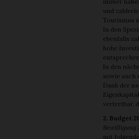
immer näher 
und zahlrei
Tourismus u
In den Spez
ebenfalls za
hohe Investi
entsprechen
In den näch
sowie auch 
Dank der na
Eigenkapita
vertretbar, 
2. Budget 2
Bewilligung 
mit folgende