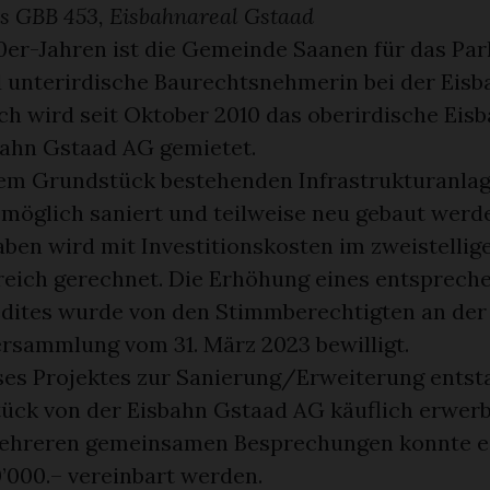
s GBB 453, Eisbahnareal Gstaad
90er-Jahren ist die Gemeinde Saanen für das Pa
 unterirdische Baurechtsnehmerin bei der Eis
ch wird seit Oktober 2010 das oberirdische Eis
bahn Gstaad AG gemietet.
sem Grundstück bestehenden Infrastrukturanla
 möglich saniert und teilweise neu gebaut werd
ben wird mit Investitionskosten im zweistellig
reich gerechnet. Die Erhöhung eines entsprech
dites wurde von den Stimmberechtigten an der
sammlung vom 31. März 2023 bewilligt.
ses Projektes zur Sanierung/Erweiterung entsta
ück von der Eisbahn Gstaad AG käuflich erwer
mehreren gemeinsamen Besprechungen konnte e
0’000.– vereinbart werden.