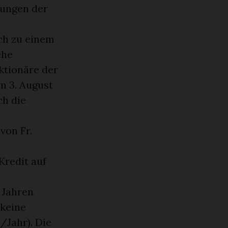
mungen der
ch zu einem
che
ktionäre der
m 3. August
ch die
von Fr.
Kredit auf
 Jahren
 keine
/Jahr). Die