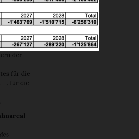
 oder auf
uern der
es für die
-, für die
4
ahnareal
 des