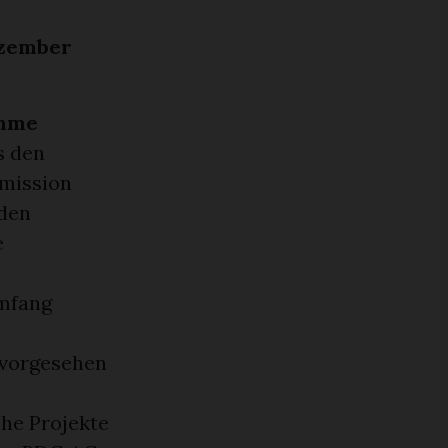
ezember
ahme
s den
mmission
 den
e
Umfang
e vorgesehen
che Projekte