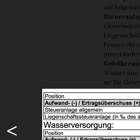
auf folgend
Steueranl
Gemeindesteu
Liegenschaf
Feuerwehrer
(unveränder
Gebührena
Wasserzins: 
m³ für Gew
Abwasserg
Fr. 13.35 je
Gewerbe na
Abfallgrun
<
Fr. 15.20 je
Grundgebühr