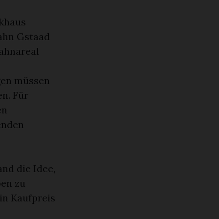
rkhaus
bahn Gstaad
bahnareal
gen müssen
en. Für
en
enden
nd die Idee,
ben zu
in Kaufpreis