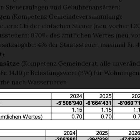
en Steueranlagen und Gebührenansätzen:
agen
(Kompetenz Gemeindeversammlung):
ern: 1.15 der einfachen Steuer (neu, vorher 1.20
tssteuern: 0.70‰ des amtlichen Wertes (neu, vo
satzabgabe: 4% der Staatssteuer, maximal Fr. 
t)
nsätze
(Kompetenz Gemeinderat, alle unverände
Fr. 14.10 je Belastungswert (BW) für Wohnungen F
erbe nach Wasseruhren
ebühren:
 BW (94.68% des jährlichen Wasserzinses) Fr. 0.81 
ch Wasseruhr
dgebühren:
 Bewohnergleichwert für Private 100% der berec
 von Fr. 15.20 pro BW für das Gewerbe