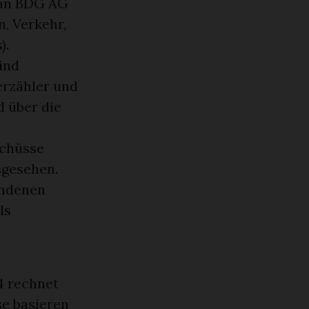
e an BDG AG
, Verkehr,
).
ind
erzähler und
d über die
schüsse
sgesehen.
andenen
ls
4 rechnet
se basieren