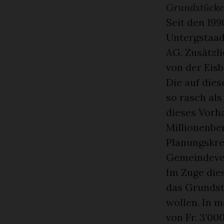
Grundstücke
Seit den 19
Untergstaad
AG. Zusätzli
von der Eis
Die auf die
so rasch als
dieses Vorha
Millionenbe
Planungskre
Gemeindever
Im Zuge die
das Grundst
wollen. In 
von Fr. 3’00