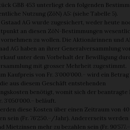
ück GBB 453 unterliegt den folgenden Bestim
entliche Nutzung (ZöN) A5: (siehe Tabelle 5).
 Gstaad AG wurde zugesichert, weder heute no
itpunkt an diesen ZöN-Bestimmungen wesentli
vornehmen zu wollen. Die Aktionärinnen und A
aad AG haben an ihrer Generalversammlung vo
rkauf unter dem Vorbehalt der Bewilligung dur
rsammlung mit grosser Mehrheit zugestimmt.
m Kaufpreis von Fr. 3’000’000.– wird ein Betrag 
r die aus diesem Geschäft entstehenden
gskosten benötigt, womit sich der beantragte 
. 3’050’000.– beläuft.
werden diese Kosten über einen Zeitraum von 40
n sein (Fr. 76’250.–/Jahr). Andererseits werden
 Mietzinsen mehr zu bezahlen sein (Fr. 90’577.–