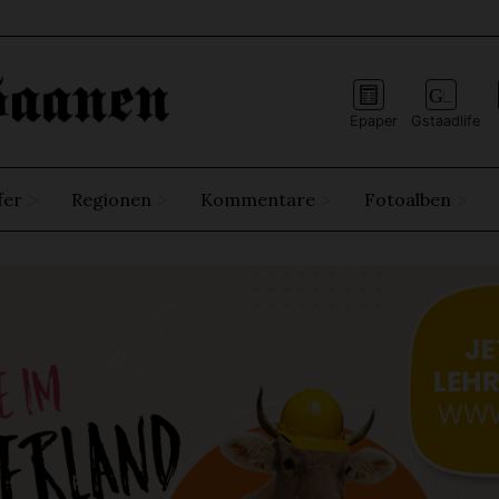
Epaper
Gstaadlife
fer
Regionen
Kommentare
Fotoalben