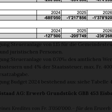
liches Budget kann bei der Gemeindeverwaltung
age
www.saanen.ch
bezogen werden.
erat beantragt der Versammlung wie folgt:
ung Steueranlage von 1.15 für die Gemeindeste
und juristischen Personen.
ung Steueranlage von 0.70‰ des amtlichen Wert
ssteuern und 4% der Staatssteuer, max. Fr. 400.-
satzabgabe.
ung Budget 2024 bestehend aus: siehe Tabelle 
 Gstaad AG: Erwerb Grundstück GBB 453 Eisb
eines Kredites von Fr. 3’050’000.– für den Erwerb