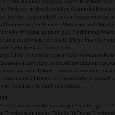
vor der Realisierung (z.B. Investitionsbeiträg
che Projekte in den Bereichen Gesundheitswesen
nd für die Liegenschaften des Finanzvermögens
ialfinanzierungen Wasser, Abwasser und Abfall s
hlreiche Projekte geplant (u.a. Einführung Wass
tionen im Abwasserbereich). Diese Projekte sin
den Gebühren zu finanzieren.
sten 5 Jahren werden somit hohe Aufwandüber
ein anspruchsvolles Investitionsvolumen vorau
ch wie vor sehr hohen Liquidität und den vorh
lreserven erachtet es der Gemeinderat jedoch a
diese Resultate in Kauf zu nehmen.
024:
2024, Festsetzung Steueranlagen
Das Budget 202
n Ergebnissen (siehe Tabelle 3): Diese Ergebnis