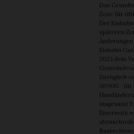
Das Grundst
Zone für öff
Der Eisbahn
späteren Ze
Änderungen 
Eisbahn Gst
2023 dem Ve
Gemeindeve
Zuzüglich zu
50’000.– fü
Handänderun
insgesamt Fr
Einerseits 
abzuschreibe
Baurechtsund