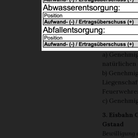
Ein ausführ
der Homep
Antrag
Der Gemeind
a) Genehmig
natürlichen 
b) Genehmig
Liegenschaft
Feuerwehrer
c) Genehmig
3. Eisbahn
Gstaad
Bewilligung 