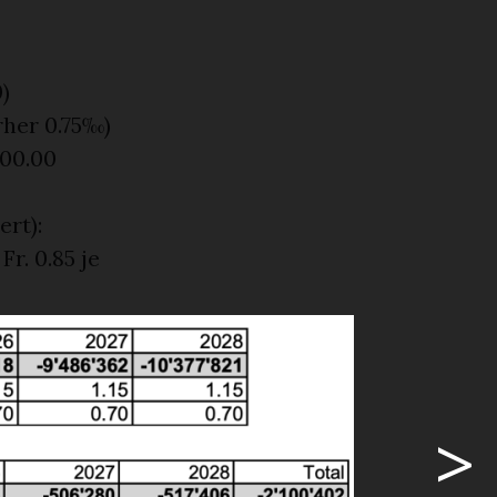
)
rher 0.75‰)
400.00
rt):
r. 0.85 je
je m³ für
>
hneten