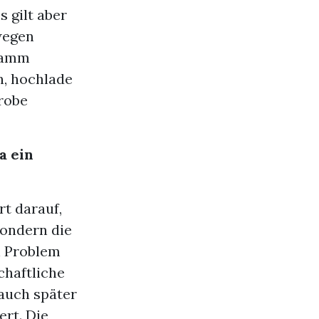
 gilt aber
ewegen
gramm
n, hochlade
Probe
a ein
t darauf,
sondern die
n Problem
chaftliche
 auch später
ert. Die