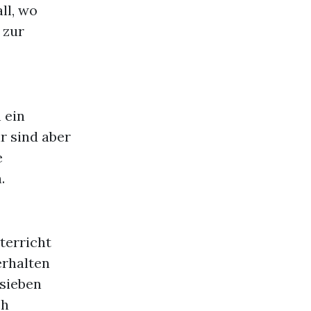
ll, wo
 zur
 ein
r sind aber
e
.
nterricht
erhalten
 sieben
ch