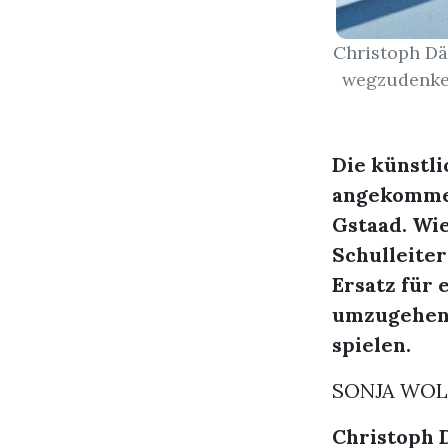
Christoph Dä
wegzudenken
Die künstli
angekommen
Gstaad. Wie
Schulleite
Ersatz für 
umzugehen,
spielen.
SONJA WOL
Christoph 