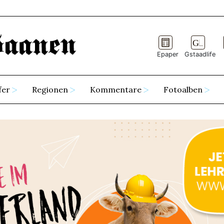
Epaper
Gstaadlife
fer
Regionen
Kommentare
Fotoalben