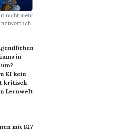
it nicht mehr
rantwortlich
Jugendlichen
iums in
n um?
m KI kein
t kritisch
en Lernwelt
nen mit KI?