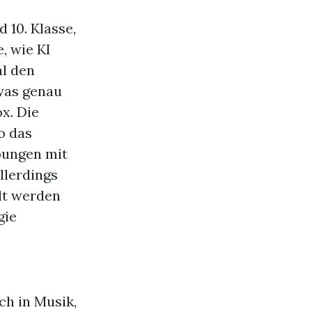
 10. Klasse,
, wie KI
al den
was genau
ox. Die
o das
bungen mit
llerdings
lt werden
gie
ch in Musik,