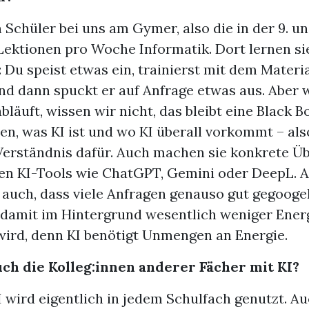
 Schüler bei uns am Gymer, also die in der 9. und
ektionen pro Woche Informatik. Dort lernen sie
: Du speist etwas ein, trainierst mit dem Materi
d dann spuckt er auf Anfrage etwas aus. Aber 
bläuft, wissen wir nicht, das bleibt eine Black B
en, was KI ist und wo KI überall vorkommt – als
Verständnis dafür. Auch machen sie konkrete Ü
gen KI-Tools wie ChatGPT, Gemini oder DeepL. A
e auch, dass viele Anfragen genauso gut gegooge
damit im Hintergrund wesentlich weniger Ener
wird, denn KI benötigt Unmengen an Energie.
ch die Kolleg:innen anderer Fächer mit KI?
I wird eigentlich in jedem Schulfach genutzt. Au