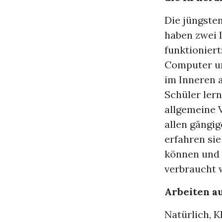
Die jüngsten
haben zwei L
funktioniert
Computer un
im Inneren a
Schüler lern
allgemeine 
allen gängi
erfahren si
können und 
verbraucht 
Arbeiten au
Natürlich, K