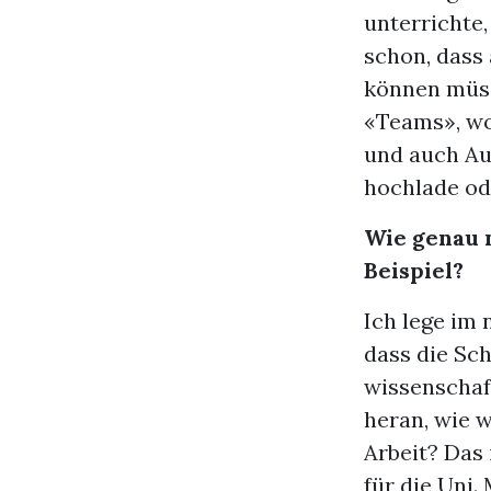
unterrichte,
schon, dass 
können müss
«Teams», wo
und auch Auf
hochlade ode
Wie genau n
Beispiel?
Ich lege im
dass die Sch
wissenschaf
heran, wie 
Arbeit? Das 
für die Uni.