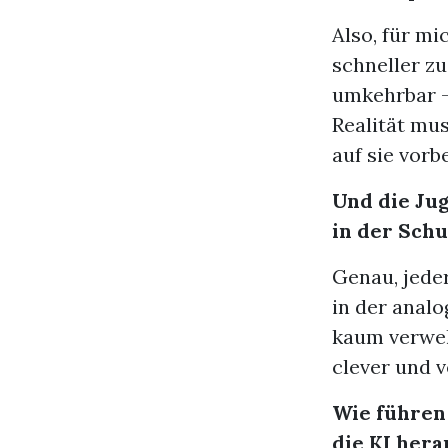
Also, für mic
schneller zu
umkehrbar – 
Realität mus
auf sie vorb
Und die Jug
in der Schu
Genau, jede
in der analo
kaum verweh
clever und 
Wie führen 
die KI hera