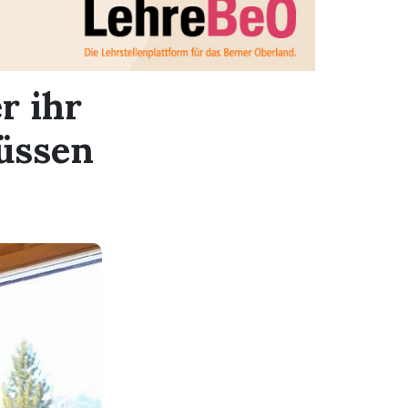
r ihr
üssen