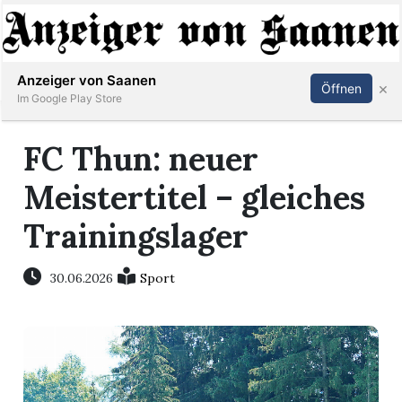
Abonnieren
Anmelden
Anzeiger von Saanen
×
Öffnen
Im Google Play Store
FC Thun: neuer
er
Meistertitel – gleiches
life
Trainingslager
Events
30.06.2026
Sport
letter
mo
st
rtseite