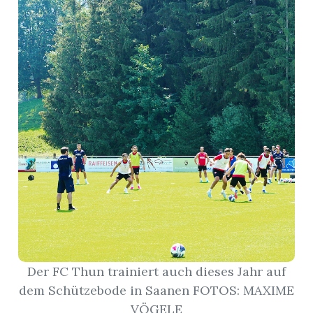
r
nd
Der FC Thun trainiert auch dieses Jahr auf
dem Schützebode in Saanen FOTOS: MAXIME
VÖGELE