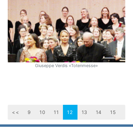
Giuseppe Verdis «Totenmesse»
<<
9
10
11
12
13
14
15
16
17
18
19
20
>>