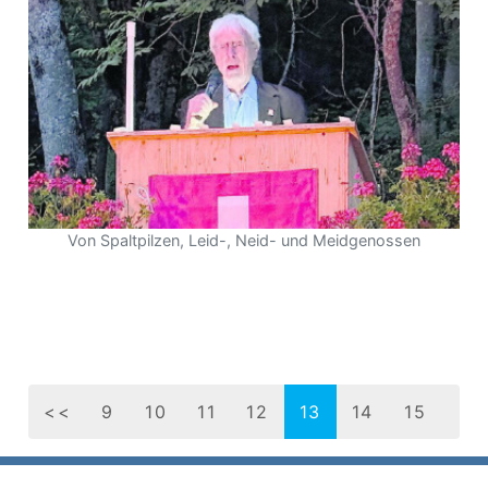
Von Spaltpilzen, Leid-, Neid- und Meidgenossen
<<
9
10
11
12
13
14
15
16
17
18
19
20
21
>>