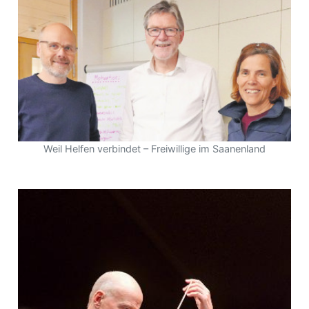
r
Weil Helfen verbindet – Freiwillige im Saanenland
nd