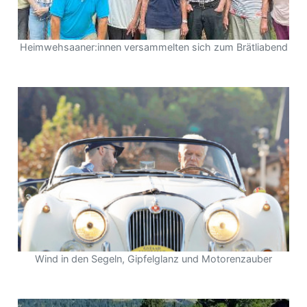
Heimwehsaaner:innen versammelten sich zum Brätliabend
Wind in den Segeln, Gipfelglanz und Motorenzauber