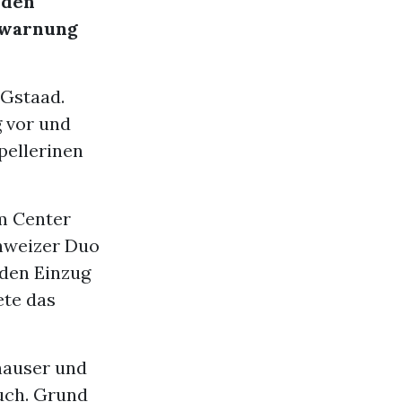
rden
erwarnung
 Gstaad.
g vor und
pellerinen
m Center
hweizer Duo
 den Einzug
ete das
hauser und
uch. Grund