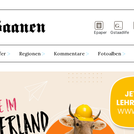
Epaper
Gstaadlife
fer
Regionen
Kommentare
Fotoalben