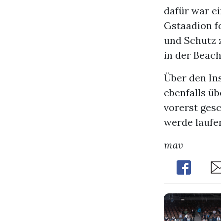
dafür war e
Gstaadion fo
und Schutz 
in der Beach
Über den In
ebenfalls ü
vorerst gesc
werde laufe
mav
Share
Sh