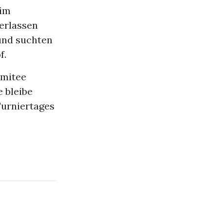
 im
verlassen
und suchten
f.
omitee
 bleibe
Turniertages