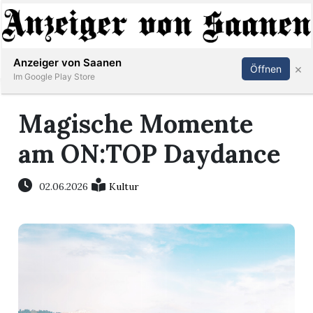
Abonnieren
Anmelden
Anzeiger von Saanen
×
Öffnen
Im Google Play Store
Magische Momente
er
am ON:TOP Daydance
life
02.06.2026
Kultur
Events
letter
mo
st
rtseite