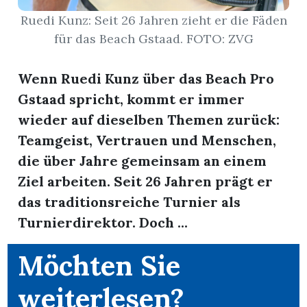
Ruedi Kunz: Seit 26 Jahren zieht er die Fäden
für das Beach Gstaad. FOTO: ZVG
Wenn Ruedi Kunz über das Beach Pro
Gstaad spricht, kommt er immer
wieder auf dieselben Themen zurück:
Teamgeist, Vertrauen und Menschen,
die über Jahre gemeinsam an einem
um
Ziel arbeiten. Seit 26 Jahren prägt er
das traditionsreiche Turnier als
Turnierdirektor. Doch ...
Möchten Sie
weiterlesen?