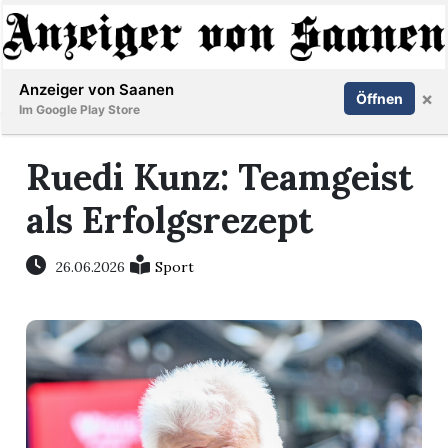
Abonnieren
Anmelden
Anzeiger von Saanen
×
Öffnen
Im Google Play Store
Ruedi Kunz: Teamgeist
er
als Erfolgsrezept
life
26.06.2026
Sport
Events
letter
mo
st
rtseite