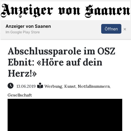
Abonnieren
Anmelden
Anzeiger von Saanen
×
Öffnen
Im Google Play Store
Abschlussparole im OSZ
er
Ebnit: «Höre auf dein
Herz!»
life
Events
13.06.2019
Werbung
,
Kunst
,
Notfallnummern
,
Gesellschaft
letter
mo
st
rtseite