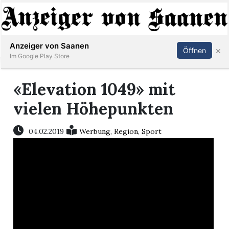
Abonnieren
Anmelden
Anzeiger von Saanen
×
Öffnen
Im Google Play Store
«Elevation 1049» mit
er
vielen Höhepunkten
life
04.02.2019
Werbung
,
Region
,
Sport
Events
letter
mo
st
rtseite