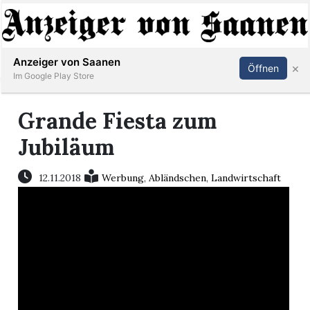
Abonnieren
Anmelden
Anzeiger von Saanen
×
Öffnen
Im Google Play Store
Grande Fiesta zum
er
Jubiläum
life
12.11.2018
Werbung
,
Abländschen
,
Landwirtschaft
Events
letter
mo
st
rtseite