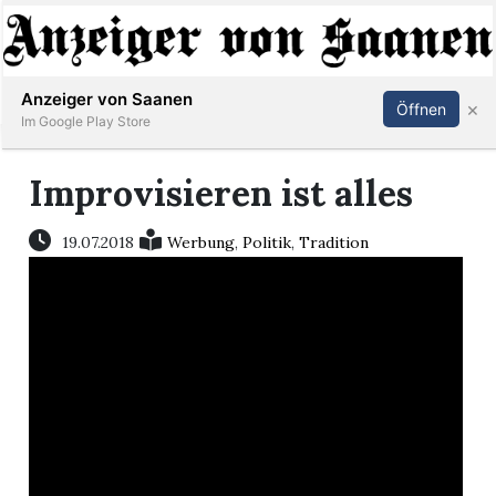
Abonnieren
Anmelden
Anzeiger von Saanen
×
Öffnen
Im Google Play Store
Improvisieren ist alles
er
19.07.2018
Werbung
,
Politik
,
Tradition
life
Events
letter
mo
st
rtseite