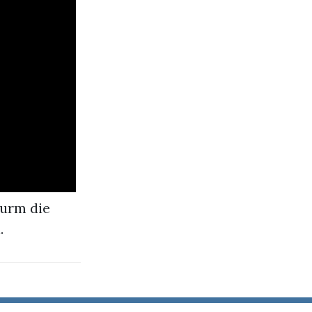
turm die
.