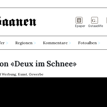
Epaper
Gstaadlife
fer
Regionen
Kommentare
Fotoalben
von «Deux im Schnee»
Werbung
,
Kunst
,
Gewerbe