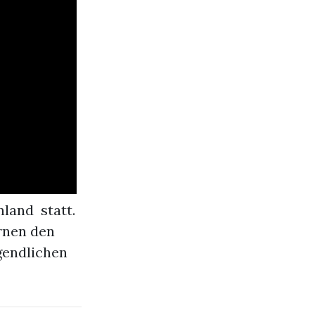
land statt.
rnen den
gendlichen