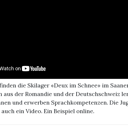
inden die Skilager «Deux im Schnee» im Saanen
n aus der Romandie und der Deutschschweiz le
nnen und erwerben Sprachkompetenzen. Die Ju
auch ein Video. Ein Beispiel online.