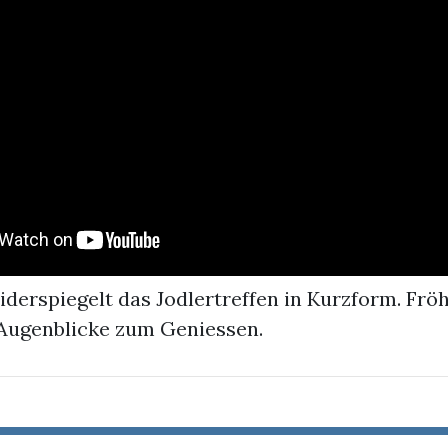
derspiegelt das Jodlertreffen in Kurzform. Frö
Augenblicke zum Geniessen.