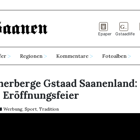
Epaper
Gstaadlife
fer
Regionen
Kommentare
Fotoalben
herberge Gstaad Saanenland:
 Eröffnungsfeier
Werbung
,
Sport
,
Tradition