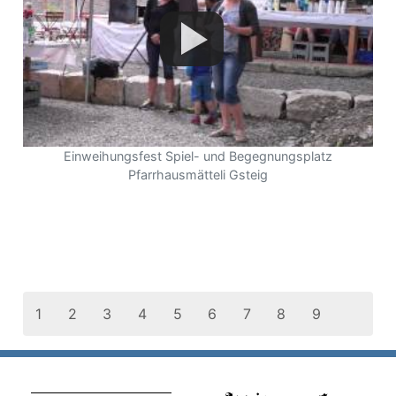
Einweihungsfest Spiel- und Begegnungsplatz
Pfarrhausmätteli Gsteig
1
2
3
4
5
6
7
8
9
10
11
12
13
14
15
16
17