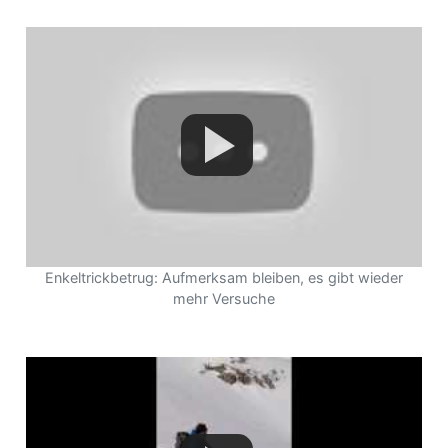
Enkeltrickbetrug: Aufmerksam bleiben, es gibt wieder
mehr Versuche