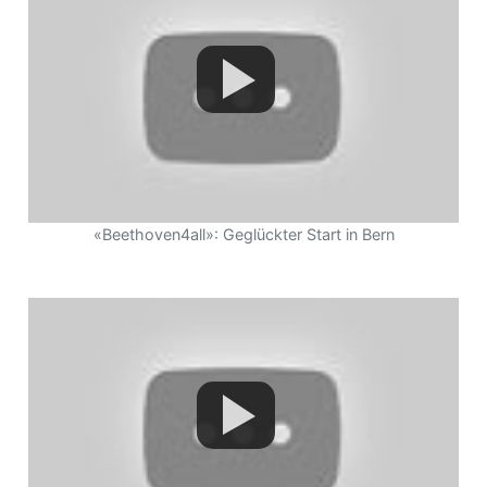
r
«Beethoven4all»: Geglückter Start in Bern
nd