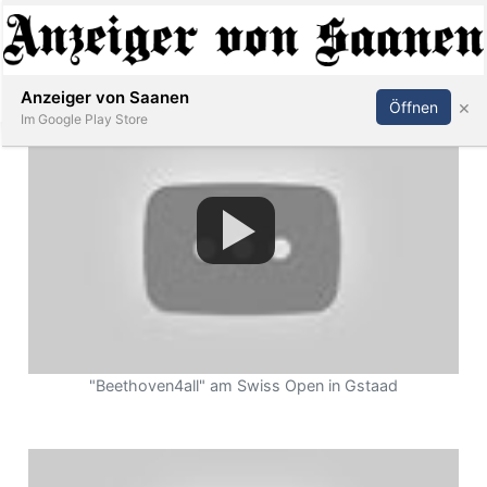
Abonnieren
Anmelden
Anzeiger von Saanen
×
Öffnen
Im Google Play Store
er
life
Events
letter
"Beethoven4all" am Swiss Open in Gstaad
mo
st
rtseite