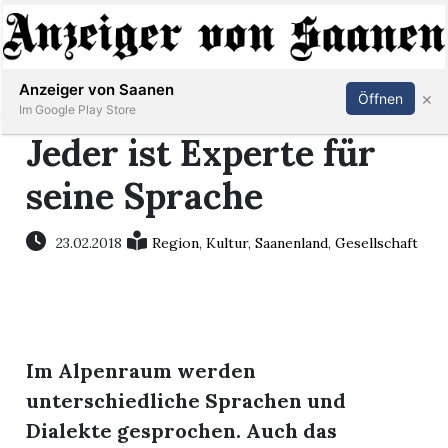
Abonnieren
Anmelden
Anzeiger von Saanen
×
Öffnen
Im Google Play Store
Jeder ist Experte für
seine Sprache
er
life
23.02.2018
Region
,
Kultur
,
Saanenland
,
Gesellschaft
Events
letter
Im Alpenraum werden
mo
unterschiedliche Sprachen und
st
Dialekte gesprochen. Auch das
rtseite