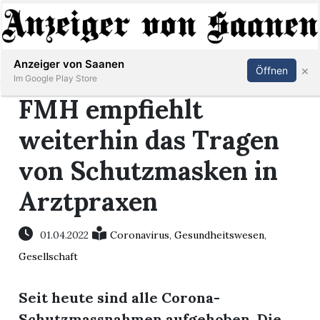
Abonnieren
Anmelden
Anzeiger von Saanen
×
Öffnen
Im Google Play Store
FMH empfiehlt
weiterhin das Tragen
er
von Schutzmasken in
life
Arztpraxen
Events
01.04.2022
Coronavirus
,
Gesundheitswesen
,
letter
Gesellschaft
mo
st
Seit heute sind alle Corona-
rtseite
Schutzmassnahmen aufgehoben. Die