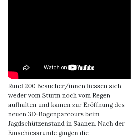
r
Rund 200 Besucher/innen liessen sich
weder vom Sturm noch vom Regen
aufhalten und kamen zur Eröffnung des
nd
neuen 3D-Bogenparcours beim
Jagdschützenstand in Saanen. Nach der
Einschiessrunde gingen die