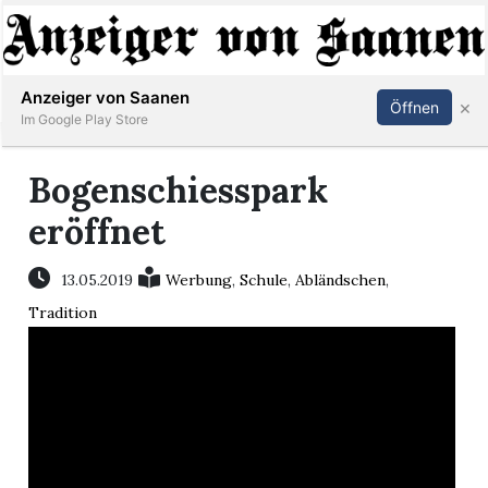
Abonnieren
Anmelden
Anzeiger von Saanen
×
Öffnen
Im Google Play Store
Bogenschiesspark
er
eröffnet
life
13.05.2019
Werbung
,
Schule
,
Abländschen
,
Tradition
Events
letter
mo
st
rtseite