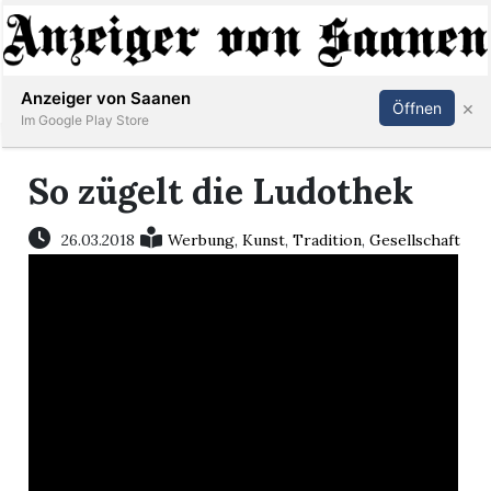
Abonnieren
Anmelden
Anzeiger von Saanen
×
Öffnen
Im Google Play Store
So zügelt die Ludothek
er
26.03.2018
Werbung
,
Kunst
,
Tradition
,
Gesellschaft
life
Events
letter
mo
st
rtseite