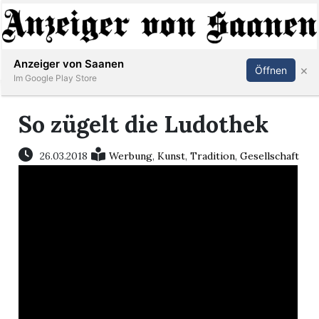
Abonnieren
Anmelden
Anzeiger von Saanen
×
Öffnen
Im Google Play Store
So zügelt die Ludothek
er
26.03.2018
Werbung
,
Kunst
,
Tradition
,
Gesellschaft
life
Events
letter
mo
st
rtseite