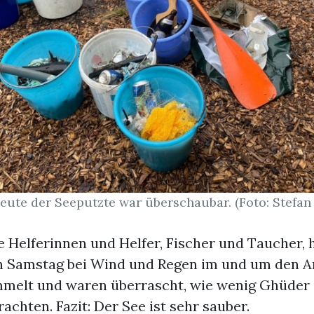
eute der Seeputzte war überschaubar. (Foto: Stefa
ge Helferinnen und Helfer, Fischer und Taucher,
 Samstag bei Wind und Regen im und um den A
melt und waren überrascht, wie wenig Ghüder 
hten. Fazit: Der See ist sehr sauber.