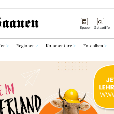
Epaper
Gstaadlife
fer
Regionen
Kommentare
Fotoalben