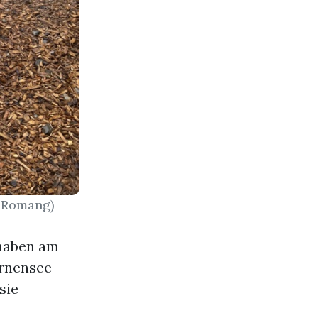
n Romang)
 haben am
rnensee
sie