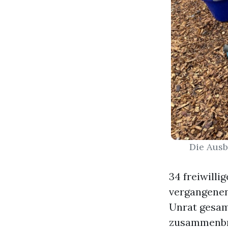
Die Ausb
34 freiwilli
vergangenen
Unrat gesam
zusammenbrac