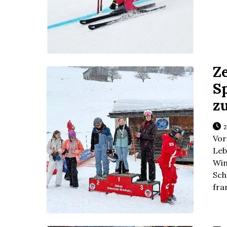
Z
S
z
2
Vor
Le
Win
Sc
fra