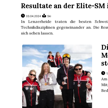
Resultate an der Elite-SM 
03.04.2024
Ski
In Lenzerheide traten die besten Schwei
Technikdisziplinen gegeneinander an. Die Res
sich sehen lassen.
D
M
st
1
Am 
Mi
Bed