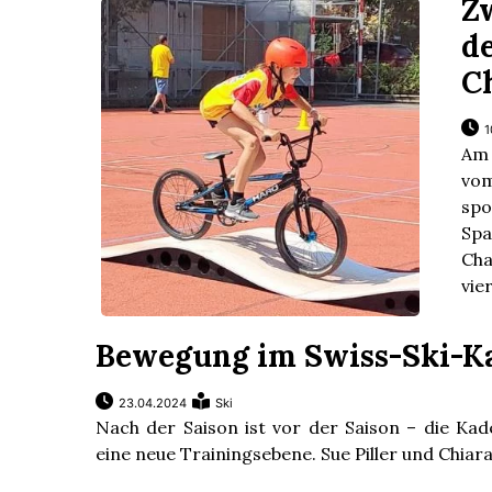
Z
d
C
1
Am 
vom
spo
Spa
Cha
vie
Bewegung im Swiss-Ski-K
23.04.2024
Ski
Nach der Saison ist vor der Saison – die Kade
eine neue Trainingsebene. Sue Piller und Chiar