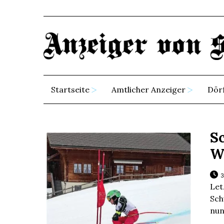
Startseite
Amtlicher Anzeiger
Dör
S
Wi
3
Let
Sch
nun