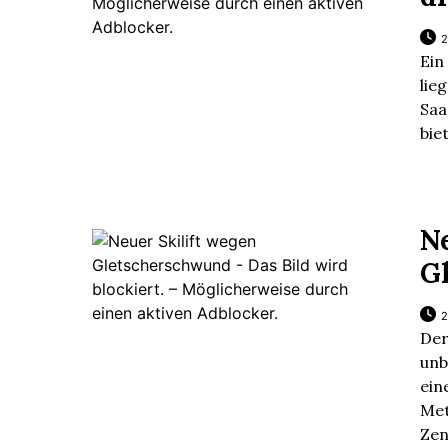
2
Ein
lie
Saa
bie
N
G
2
De
unb
ein
Me
Ze