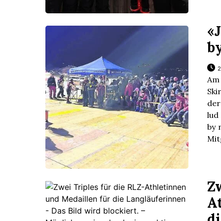
«
by
2
Am
Ski
der
lud
by 
Mit
Zw
A
d