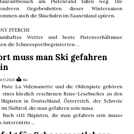
staurantbesuch am Pistenrand fallen weg. Die
sonderen Gegebenheiten dieser Wintersaison
ommen auch die Skischulen im Saanenland spüren.
NNY STERCHI
aumhaftes Wetter und beste Pistenverhältnisse
ken die Schneesportbegeisterten ...
ort muss man Ski gefahren
ein
4.11.2020
Ski
 Piste La Videmanette und die Oldenpiste gehören
t eines kürzlich erschienen Reise-Lesebuches zu den
 Skipisten in Deutschland, Österreich, der Schweiz
 im Südtirol, die man gefahren sein muss.
 Buch «111 Skipisten, die man gefahren sein muss»
 Autorentrio ...