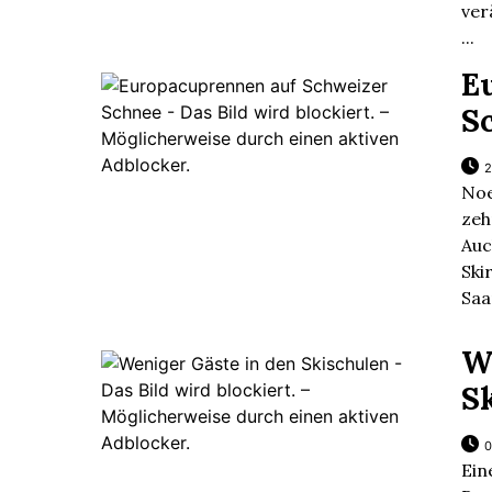
ver
...
E
S
2
Noe
zeh
Au
Sk
Saa
W
S
0
Ei