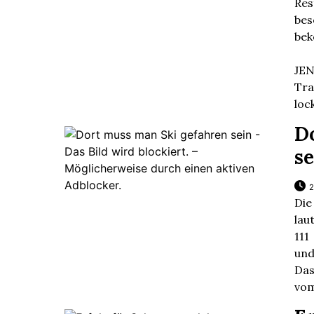
Re
be
bek
JE
Tr
loc
D
s
2
Die
lau
111
und
Das
vom