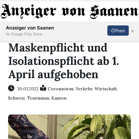
Abonnieren
Anmelden
Anzeiger von Saanen
×
Öffnen
Im Google Play Store
Maskenpflicht und
Isolationspflicht ab 1.
er
April aufgehoben
life
30.03.2022
Coronavirus
,
Verkehr
,
Wirtschaft
,
Events
Schweiz
,
Tourismus
,
Kanton
letter
mo
st
rtseite