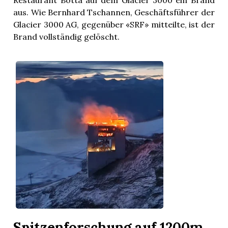
Restaurant Botta auf dem Glacier 3000 ein Brand
aus. Wie Bernhard Tschannen, Geschäftsführer der
Glacier 3000 AG, gegenüber «SRF» mitteilte, ist der
Brand vollständig gelöscht.
um
Spitzenforschung auf 1200m