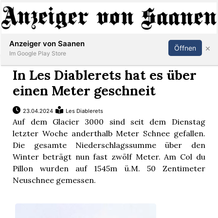
Abonnieren
Anmelden
Anzeiger von Saanen
×
Öffnen
Im Google Play Store
In Les Diablerets hat es über
einen Meter geschneit
er
23.04.2024
Les Diablerets
life
Auf dem Glacier 3000 sind seit dem Dienstag
letzter Woche anderthalb Meter Schnee gefallen.
Events
Die gesamte Niederschlagssumme über den
Winter beträgt nun fast zwölf Meter. Am Col du
letter
Pillon wurden auf 1545m ü.M. 50 Zentimeter
Neuschnee gemessen.
mo
st
rtseite