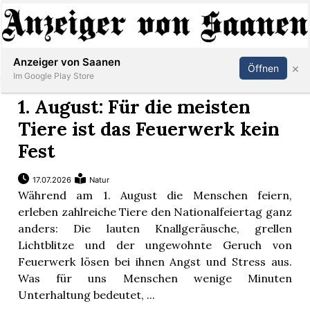
Abonnieren
Anmelden
Anzeiger von Saanen
×
Öffnen
Im Google Play Store
1. August: Für die meisten
Tiere ist das Feuerwerk kein
er
Fest
life
17.07.2026
Natur
Während am 1. August die Menschen feiern,
Events
erleben zahlreiche Tiere den Nationalfeiertag ganz
anders: Die lauten Knallgeräusche, grellen
letter
Lichtblitze und der ungewohnte Geruch von
Feuerwerk lösen bei ihnen Angst und Stress aus.
mo
st
Was für uns Menschen wenige Minuten
Unterhaltung bedeutet, ...
rtseite