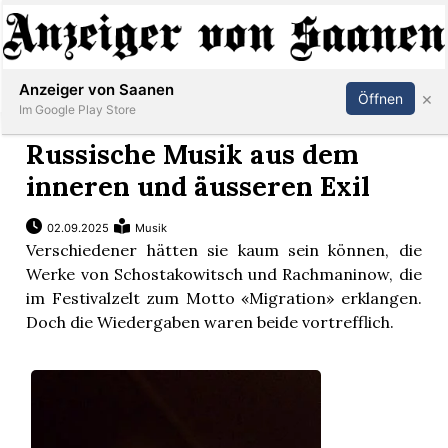
Abonnieren
Anmelden
Anzeiger von Saanen
×
Öffnen
Im Google Play Store
Russische Musik aus dem
inneren und äusseren Exil
er
02.09.2025
Musik
life
Verschiedener hätten sie kaum sein können, die
Werke von Schostakowitsch und Rachmaninow, die
Events
im Festivalzelt zum Motto «Migration» erklangen.
Doch die Wiedergaben waren beide vortrefflich.
letter
mo
st
rtseite